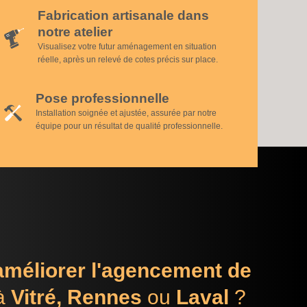
Fabrication artisanale dans
notre atelier
Visualisez votre futur aménagement en situation
réelle, après un relevé de cotes précis sur place.
Pose professionnelle
Installation soignée et ajustée, assurée par notre
équipe pour un résultat de qualité professionnelle.
améliorer l'agencement de
à
Vitré, Rennes
ou
Laval
?